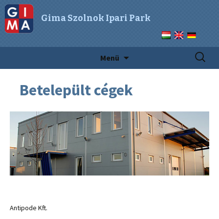
Gima Szolnok Ipari Park
Keresés
Megszakítás
Menü
Betelepült cégek
Antipode Kft.