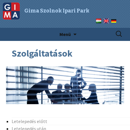
Gima Szolnok Ipari Park
Keresés
Megszakítás
Menü
Szolgáltatások
Letelepedés előtt
Letelepedés után