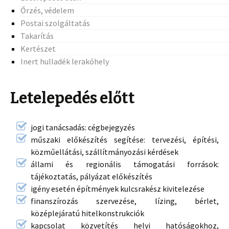
Őrzés, védelem
Postai szolgáltatás
Takarítás
Kertészet
Inert hulladék lerakóhely
Letelepedés előtt
jogi tanácsadás: cégbejegyzés
műszaki előkészítés segítése: tervezési, építési,
közműellátási, szállítmányozási kérdések
állami és regionális támogatási források:
tájékoztatás, pályázat előkészítés
igény esetén építmények kulcsrakész kivitelezése
finanszírozás szervezése, lízing, bérlet,
középlejáratú hitelkonstrukciók
kapcsolat közvetítés helyi hatóságokhoz,