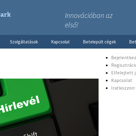
Innovációban az
Park
első!
Megszakítás
Szolgáltatások
Kapcsolat
Betelepült cégek
Bet
Bejelentke
Letelepedés előtt
Feliratkozás
hírlevelünkre
Regisztráci
Elfelejtett 
Letelepedés után
Regisztráció
Kapcsolat
Iratkozzon 
Őrzés, védelem
Bejelentkezés
ti
Postai szolgáltatás
Elfelejtett jelszó
Takarítás
Elérhetőség
Kertészet