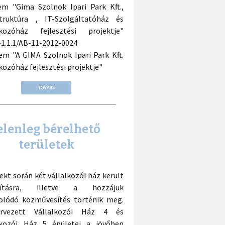
tem "Gima Szolnok Ipari Park Kft.,
struktúra , IT-Szolgáltatóház és
lkozóház fejlesztési projektje"
1.1.1/AB-11-2012-0024
ütem "A GIMA Szolnok Ipari Park Kft.
kozóház fejlesztési projektje"
elenleg bérelhető
területek
ekt során két vállalkozói ház került
akításra, illetve a hozzájuk
olódó közművesítés történik meg.
rvezett Vállalkozói Ház 4 és
lkozói Ház 5 épületei a jövőben