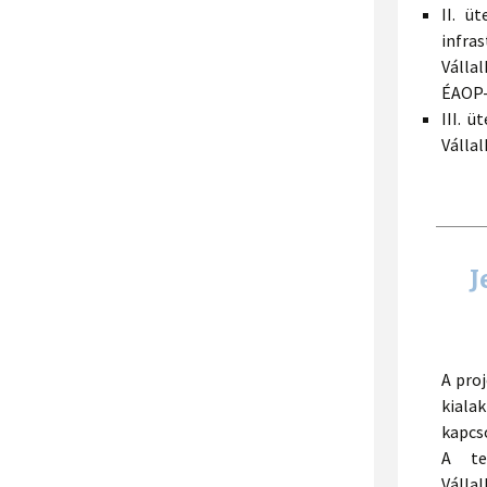
II. ü
infra
Válla
ÉAOP-
III. 
Vállal
J
A proj
kial
kapcs
A te
Válla