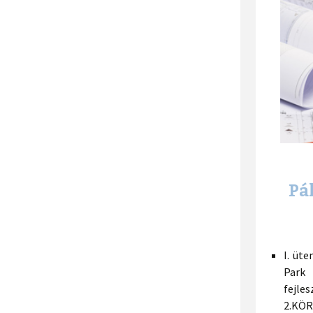
Pál
I. üt
Park 
fejle
2.KÖR