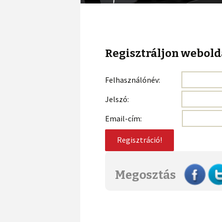
Szabályozási terv,
látványtervek
Térségi demográfia
Regisztráljon webold
Adózás
Felhasználónév:
Egyéb támogatások
Jelszó:
Email-cím:
Megosztás