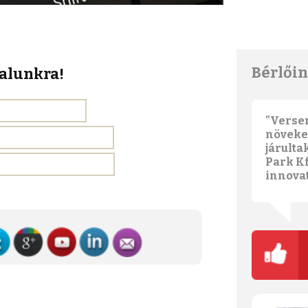
Inert hulladék
lerakóhely
IP telefon szolgáltatás
Bérlői
alunkra!
Helyhez kötött üzleti
internet szolgáltatás
"Verse
növeke
Telefon Konferencia
járulta
szolgáltatás
Park Kf
innovat