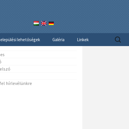
Keresés
elepülési lehetőségek
Galéria
Linkek
zes
ó
jelszó
fel hírlevélünkre