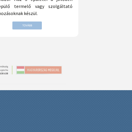
epülő termelő vagy szolgáltató
lkozásoknak készül.
Kapcsolat
|
Impresszum
|
Oldaltérkép
|
B