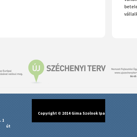
betel
válla
Copyright © 2014 Gima Szolnok Ipari Park Kft.
. 1
zi út